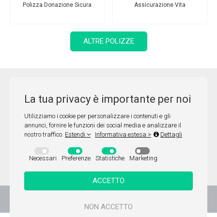
Polizza Donazione Sicura
Assicurazione Vita
ALTRE POLIZZE
SMART INSURING S.R.L.
La tua privacy è importante per noi
Via Portasalza, 35 - 85100 Potenza (PZ) - Tel: 09711680012 - Fax:
09711920008 - E-mail:
info@smartinsuring.it
Utilizziamo i cookie per personalizzare i contenuti e gli
Iscriz. IVASS RUI sez. A N.A000672321 - REA: PZ206628 - P.iva:
annunci, fornire le funzioni dei social media e analizzare il
nostro traffico.
Estendi
Informativa estesa >
Dettagli
02090170768
Autorità competente alla vigilanza sull'attività: IVASS Via del Quirinale, 21 -
Necessari
Preferenze
Statistiche
Marketing
00187 Roma.
Informativa privacy
ACCETTO
Copyright 2026 SMART INSURING S.R.L.. Tutti i diritti riservati
NON ACCETTO